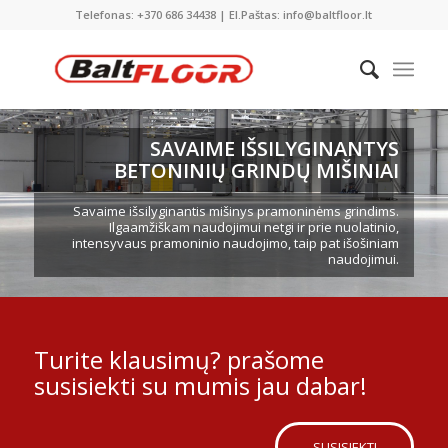
Telefonas: +370 686 34438 | El.Paštas: info@baltfloor.lt
SAVAIME IŠSILYGINANTYS
BETONINIŲ GRINDŲ MIŠINIAI
Savaime išsilyginantis mišinys pramoninėms grindims.
Ilgaamžiškam naudojimui netgi ir prie nuolatinio,
intensyvaus pramoninio naudojimo, taip pat išošiniam
naudojimui.
Turite klausimų? prašome
susisiekti su mumis jau dabar!
SUSISIEKTI