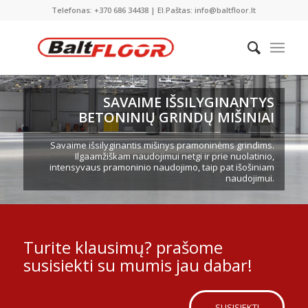
Telefonas: +370 686 34438 | El.Paštas: info@baltfloor.lt
SAVAIME IŠSILYGINANTYS
BETONINIŲ GRINDŲ MIŠINIAI
Savaime išsilyginantis mišinys pramoninėms grindims.
Ilgaamžiškam naudojimui netgi ir prie nuolatinio,
intensyvaus pramoninio naudojimo, taip pat išošiniam
naudojimui.
Turite klausimų? prašome
susisiekti su mumis jau dabar!
SUSISIEKTI