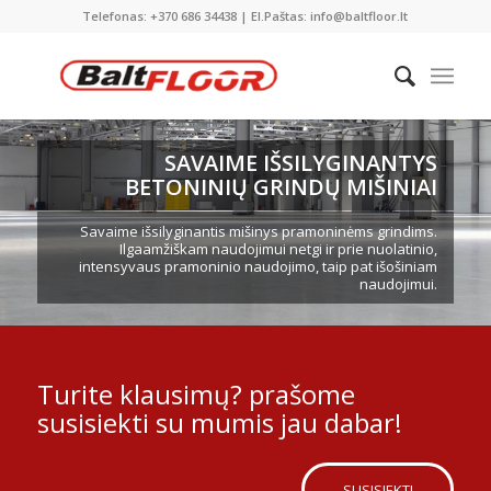
Telefonas: +370 686 34438 | El.Paštas: info@baltfloor.lt
SAVAIME IŠSILYGINANTYS
BETONINIŲ GRINDŲ MIŠINIAI
Savaime išsilyginantis mišinys pramoninėms grindims.
Ilgaamžiškam naudojimui netgi ir prie nuolatinio,
intensyvaus pramoninio naudojimo, taip pat išošiniam
naudojimui.
Turite klausimų? prašome
susisiekti su mumis jau dabar!
SUSISIEKTI