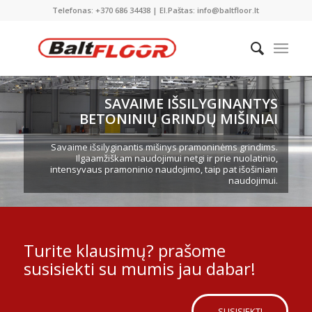
Telefonas: +370 686 34438 | El.Paštas: info@baltfloor.lt
SAVAIME IŠSILYGINANTYS
BETONINIŲ GRINDŲ MIŠINIAI
Savaime išsilyginantis mišinys pramoninėms grindims.
Ilgaamžiškam naudojimui netgi ir prie nuolatinio,
intensyvaus pramoninio naudojimo, taip pat išošiniam
naudojimui.
Turite klausimų? prašome
susisiekti su mumis jau dabar!
SUSISIEKTI