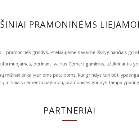
IŠINIAI PRAMONINĖMS LIEJAM
is – pramoninės grindys. Prekiaujame savaime išsilyginančiais gri
uformuojamas, derinant įvairius Cemart gaminius, užtikrinantis yp
ų mišiniai tinka įvairioms patalpoms, kur grindys turi būti ypatinga
ų mišiniais cemento pagrindu, pramoninės grindys tampa ypatingai
PARTNERIAI