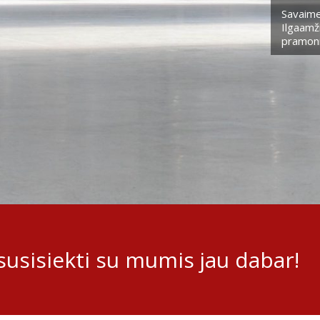
Savaime
Ilgaamži
pramoni
usisiekti su mumis jau dabar!