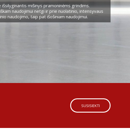
 išsilyginantis mišinys pramoninėms grindims.
škam naudojimui netgi ir prie nuolatinio, intensyvaus
nio naudojimo, taip pat išošiniam naudojimui.
SUSISIEKTI