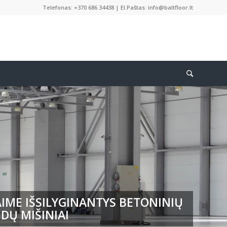
Telefonas: +370 686 34438 | El.Paštas: info@baltfloor.lt
IME IŠSILYGINANTYS BETONINIŲ
DŲ MIŠINIAI