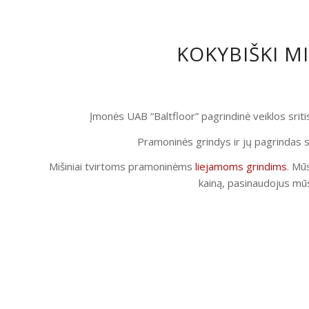
KOKYBIŠKI M
Įmonės UAB “Baltfloor” pagrindinė veiklos srit
Pramoninės grindys ir jų pagrindas s
Mišiniai tvirtoms pramoninėms
liejamoms grindims
. Mūs
kainą, pasinaudojus mūs