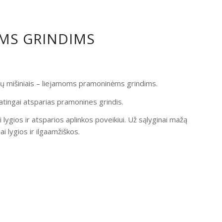
OMS GRINDIMS
ndų mišiniais – liejamoms pramoninėms grindims.
atingai atsparias pramonines grindis.
i lygios ir atsparios aplinkos poveikiui. Už sąlyginai mažą
 lygios ir ilgaamžiškos.