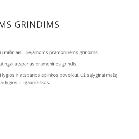
OMS GRINDIMS
ndų mišiniais – liejamoms pramoninėms grindims.
atingai atsparias pramonines grindis.
i lygios ir atsparios aplinkos poveikiui. Už sąlyginai mažą
 lygios ir ilgaamžiškos.