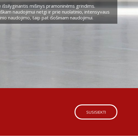
 išsilyginantis mišinys pramoninėms grindims.
škam naudojimui netgi ir prie nuolatinio, intensyvaus
nio naudojimo, taip pat išošiniam naudojimui.
SUSISIEKTI