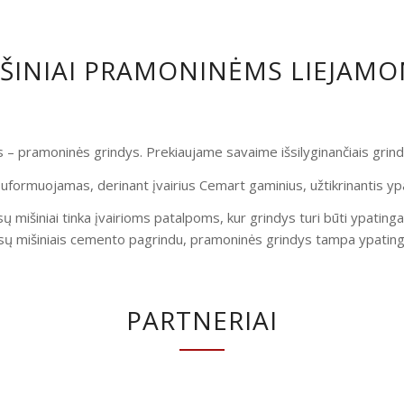
IŠINIAI PRAMONINĖMS LIEJAM
is – pramoninės grindys. Prekiaujame savaime išsilyginančiais gri
uformuojamas, derinant įvairius Cemart gaminius, užtikrinantis yp
ų mišiniai tinka įvairioms patalpoms, kur grindys turi būti ypatinga
ų mišiniais cemento pagrindu, pramoninės grindys tampa ypatingai
PARTNERIAI