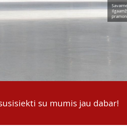
Savaime
Ilgaamži
pramoni
usisiekti su mumis jau dabar!