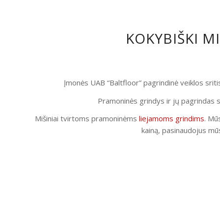
KOKYBIŠKI M
Įmonės UAB “Baltfloor” pagrindinė veiklos srit
Pramoninės grindys ir jų pagrindas s
Mišiniai tvirtoms pramoninėms
liejamoms grindims
. Mūs
kainą, pasinaudojus mūs