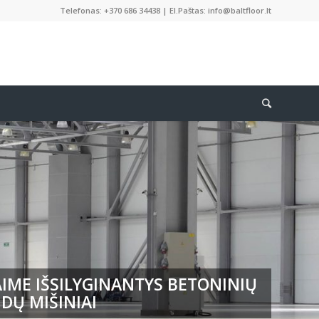
Telefonas: +370 686 34438 | El.Paštas: info@baltfloor.lt
IME IŠSILYGINANTYS BETONINIŲ
DŲ MIŠINIAI