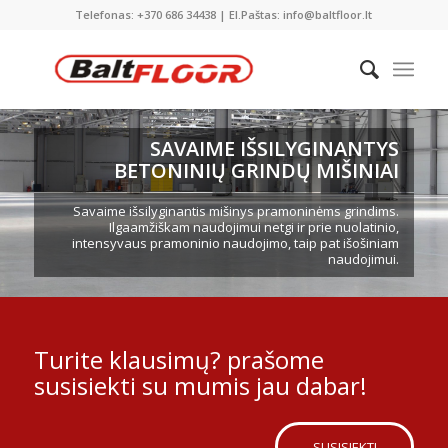
Telefonas: +370 686 34438 | El.Paštas: info@baltfloor.lt
SAVAIME IŠSILYGINANTYS
BETONINIŲ GRINDŲ MIŠINIAI
Savaime išsilyginantis mišinys pramoninėms grindims.
Ilgaamžiškam naudojimui netgi ir prie nuolatinio,
intensyvaus pramoninio naudojimo, taip pat išošiniam
naudojimui.
Turite klausimų? prašome
susisiekti su mumis jau dabar!
SUSISIEKTI