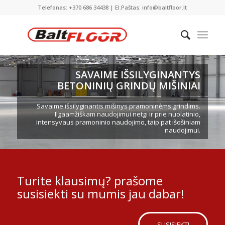
Telefonas: +370 686 34438 | El.Paštas: info@baltfloor.lt
SAVAIME IŠSILYGINANTYS
BETONINIŲ GRINDŲ MIŠINIAI
Savaime išsilyginantis mišinys pramoninėms grindims.
Ilgaamžiškam naudojimui netgi ir prie nuolatinio,
intensyvaus pramoninio naudojimo, taip pat išošiniam
naudojimui.
Turite klausimų? prašome
susisiekti su mumis jau dabar!
SUSISIEKTI