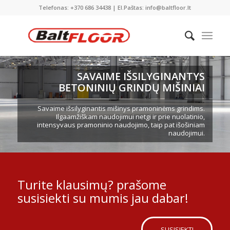
Telefonas: +370 686 34438 | El.Paštas: info@baltfloor.lt
SAVAIME IŠSILYGINANTYS
BETONINIŲ GRINDŲ MIŠINIAI
Savaime išsilyginantis mišinys pramoninėms grindims.
Ilgaamžiškam naudojimui netgi ir prie nuolatinio,
intensyvaus pramoninio naudojimo, taip pat išošiniam
naudojimui.
Turite klausimų? prašome
susisiekti su mumis jau dabar!
SUSISIEKTI