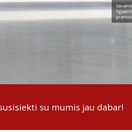
Savaime
Ilgaamži
pramoni
usisiekti su mumis jau dabar!