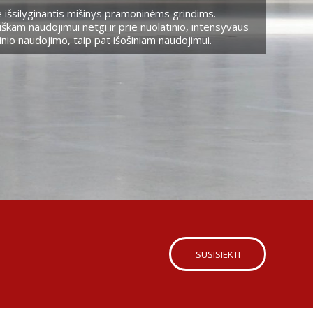
 išsilyginantis mišinys pramoninėms grindims.
škam naudojimui netgi ir prie nuolatinio, intensyvaus
nio naudojimo, taip pat išošiniam naudojimui.
SUSISIEKTI