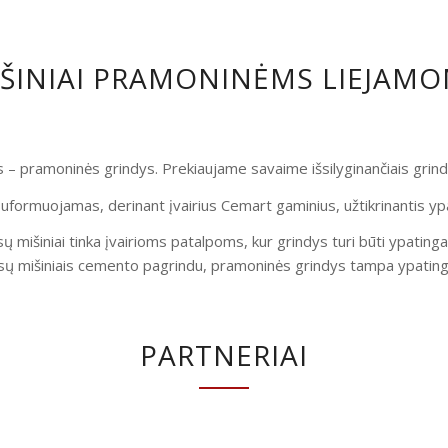
IŠINIAI PRAMONINĖMS LIEJAM
is – pramoninės grindys. Prekiaujame savaime išsilyginančiais gri
uformuojamas, derinant įvairius Cemart gaminius, užtikrinantis yp
ų mišiniai tinka įvairioms patalpoms, kur grindys turi būti ypatinga
ų mišiniais cemento pagrindu, pramoninės grindys tampa ypatingai
PARTNERIAI