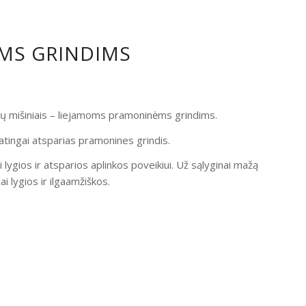
OMS GRINDIMS
ndų mišiniais – liejamoms pramoninėms grindims.
atingai atsparias pramonines grindis.
i lygios ir atsparios aplinkos poveikiui. Už sąlyginai mažą
 lygios ir ilgaamžiškos.