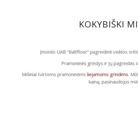
KOKYBIŠKI M
Įmonės UAB “Baltfloor” pagrindinė veiklos srit
Pramoninės grindys ir jų pagrindas s
Mišiniai tvirtoms pramoninėms
liejamoms grindims
. Mūs
kainą, pasinaudojus mūs