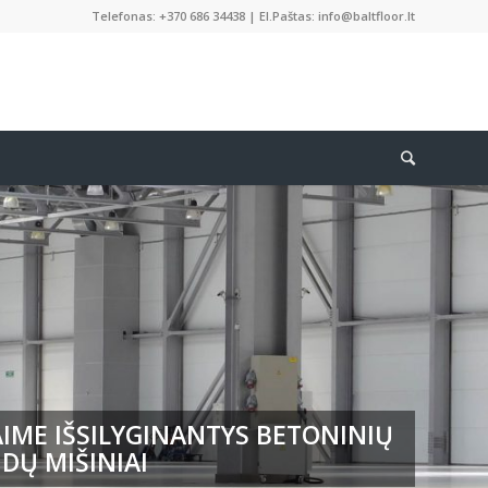
Telefonas: +370 686 34438 | El.Paštas: info@baltfloor.lt
IME IŠSILYGINANTYS BETONINIŲ
DŲ MIŠINIAI