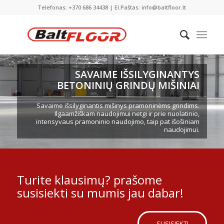
Telefonas: +370 686 34438 | El.Paštas: info@baltfloor.lt
SAVAIME IŠSILYGINANTYS
BETONINIŲ GRINDŲ MIŠINIAI
Savaime išsilyginantis mišinys pramoninėms grindims.
Ilgaamžiškam naudojimui netgi ir prie nuolatinio,
intensyvaus pramoninio naudojimo, taip pat išošiniam
naudojimui.
Turite klausimų? prašome
susisiekti su mumis jau dabar!
SUSISIEKTI