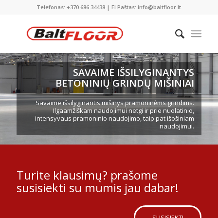
Telefonas: +370 686 34438 | El.Paštas: info@baltfloor.lt
SAVAIME IŠSILYGINANTYS
BETONINIŲ GRINDŲ MIŠINIAI
Savaime išsilyginantis mišinys pramoninėms grindims.
Ilgaamžiškam naudojimui netgi ir prie nuolatinio,
intensyvaus pramoninio naudojimo, taip pat išošiniam
naudojimui.
Turite klausimų? prašome
susisiekti su mumis jau dabar!
SUSISIEKTI