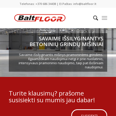
Telefonas: +370 686 34438 | El.Paštas: info@baltfloor.lt
SAVAIME IŠSILYGINANTYS
BETONINIŲ GRINDŲ MIŠINIAI
Savaime išsilyginantis mišinys pramoninėms grindims.
Ilgaamžiškam naudojimui netgi ir prie nuolatinio,
intensyvaus pramoninio naudojimo, taip pat išošiniam
naudojimui.
Turite klausimų? prašome
susisiekti su mumis jau dabar!
SUSISIEKTI