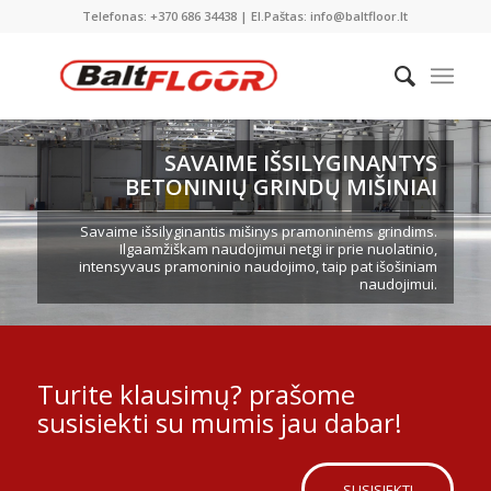
Telefonas: +370 686 34438 | El.Paštas: info@baltfloor.lt
SAVAIME IŠSILYGINANTYS
BETONINIŲ GRINDŲ MIŠINIAI
Savaime išsilyginantis mišinys pramoninėms grindims.
Ilgaamžiškam naudojimui netgi ir prie nuolatinio,
intensyvaus pramoninio naudojimo, taip pat išošiniam
naudojimui.
Turite klausimų? prašome
susisiekti su mumis jau dabar!
SUSISIEKTI