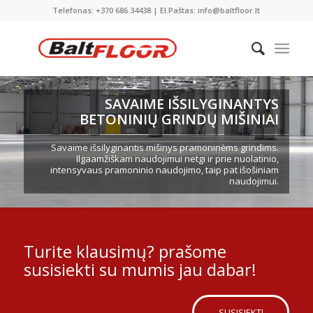
Telefonas: +370 686 34438 | El.Paštas: info@baltfloor.lt
SAVAIME IŠSILYGINANTYS
BETONINIŲ GRINDŲ MIŠINIAI
Savaime išsilyginantis mišinys pramoninėms grindims.
Ilgaamžiškam naudojimui netgi ir prie nuolatinio,
intensyvaus pramoninio naudojimo, taip pat išošiniam
naudojimui.
Turite klausimų? prašome
susisiekti su mumis jau dabar!
SUSISIEKTI