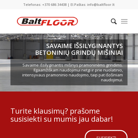
Telefonas: +370 686 34438 | El.Paštas: info@baltfloor.lt
SAVAIME IŠSILYGINANTYS
BETONINIŲ GRINDŲ MIŠINIAI
Savaime išsilyginantis mišinys pramoninėms grindims.
Ilgaamžiškam naudojimui netgi ir prie nuolatinio,
intensyvaus pramoninio naudojimo, taip pat išošiniam
naudojimui.
Turite klausimų? prašome
susisiekti su mumis jau dabar!
SUSISIEKTI