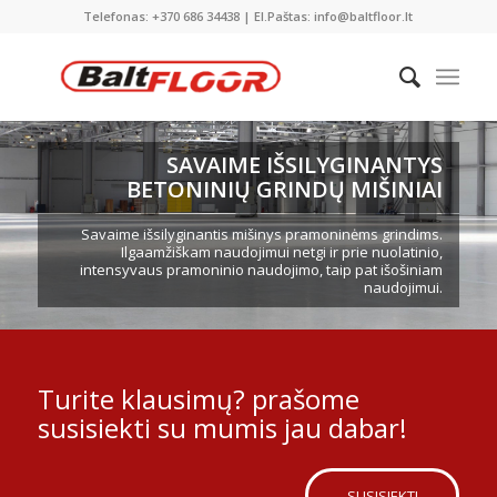
Telefonas: +370 686 34438 | El.Paštas: info@baltfloor.lt
SAVAIME IŠSILYGINANTYS
BETONINIŲ GRINDŲ MIŠINIAI
Savaime išsilyginantis mišinys pramoninėms grindims.
Ilgaamžiškam naudojimui netgi ir prie nuolatinio,
intensyvaus pramoninio naudojimo, taip pat išošiniam
naudojimui.
Turite klausimų? prašome
susisiekti su mumis jau dabar!
SUSISIEKTI