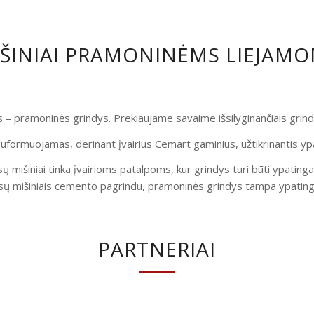
IŠINIAI PRAMONINĖMS LIEJAM
is – pramoninės grindys. Prekiaujame savaime išsilyginančiais gri
uformuojamas, derinant įvairius Cemart gaminius, užtikrinantis yp
ų mišiniai tinka įvairioms patalpoms, kur grindys turi būti ypatinga
ų mišiniais cemento pagrindu, pramoninės grindys tampa ypatingai
PARTNERIAI