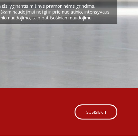
 išsilyginantis mišinys pramoninėms grindims.
škam naudojimui netgi ir prie nuolatinio, intensyvaus
nio naudojimo, taip pat išošiniam naudojimui.
SUSISIEKTI