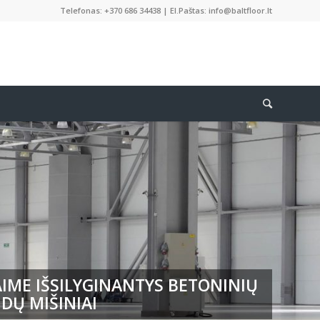
Telefonas: +370 686 34438 | El.Paštas: info@baltfloor.lt
IME IŠSILYGINANTYS BETONINIŲ
DŲ MIŠINIAI