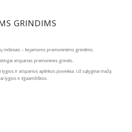
OMS GRINDIMS
ndų mišiniais – liejamoms pramoninėms grindims.
atingai atsparias pramonines grindis.
i lygios ir atsparios aplinkos poveikiui. Už sąlyginai mažą
 lygios ir ilgaamžiškos.