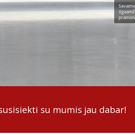
Savaime
Ilgaamži
pramoni
usisiekti su mumis jau dabar!