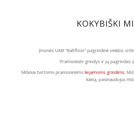
KOKYBIŠKI M
Įmonės UAB “Baltfloor” pagrindinė veiklos srit
Pramoninės grindys ir jų pagrindas s
Mišiniai tvirtoms pramoninėms
liejamoms grindims
. Mūs
kainą, pasinaudojus mūs