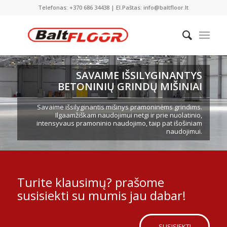
Telefonas: +370 686 34438 | El.Paštas: info@baltfloor.lt
SAVAIME IŠSILYGINANTYS
BETONINIŲ GRINDŲ MIŠINIAI
Savaime išsilyginantis mišinys pramoninėms grindims.
Ilgaamžiškam naudojimui netgi ir prie nuolatinio,
intensyvaus pramoninio naudojimo, taip pat išošiniam
naudojimui.
Turite klausimų? prašome
susisiekti su mumis jau dabar!
SUSISIEKTI