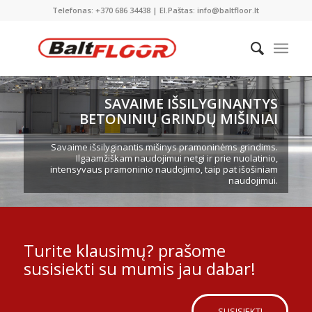
Telefonas: +370 686 34438 | El.Paštas: info@baltfloor.lt
SAVAIME IŠSILYGINANTYS
BETONINIŲ GRINDŲ MIŠINIAI
Savaime išsilyginantis mišinys pramoninėms grindims.
Ilgaamžiškam naudojimui netgi ir prie nuolatinio,
intensyvaus pramoninio naudojimo, taip pat išošiniam
naudojimui.
Turite klausimų? prašome
susisiekti su mumis jau dabar!
SUSISIEKTI