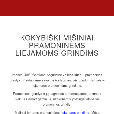
KOKYBIŠKI MIŠINIAI
PRAMONINĖMS
LIEJAMOMS GRINDIMS
Įmonės UAB “Baltfloor” pagrindinė veiklos sritis – pramoninės
grindys. Prekiaujame savaime išsilyginančiais grindų mišiniais –
liejamoms pramoninėms grindims.
Pramoninės grindys ir jų pagrindas suformuojamas, derinant
įvairius Cemart gaminius, užtikrinantis ypatingai atsparias
pramonines grindis.
Mišiniai tvirtoms pramoninėms
liejamoms grindims
. Mūsų