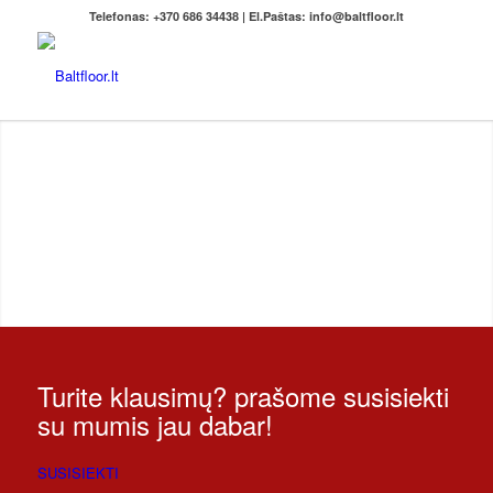
Telefonas: +370 686 34438 | El.Paštas: info@baltfloor.lt
SAVAIME IŠSILYGINANTYS
BETONINIŲ GRINDŲ MIŠINIAI
Savaime išsilyginantis mišinys pramoninėms grindims.
Ilgaamžiškam naudojimui netgi ir prie nuolatinio,
intensyvaus pramoninio naudojimo, taip pat išošiniam
naudojimui.
Turite klausimų? prašome susisiekti
su mumis jau dabar!
SUSISIEKTI