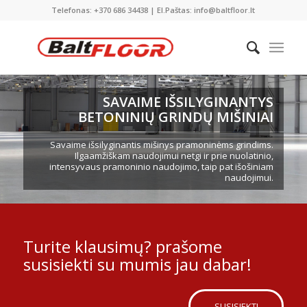
Telefonas: +370 686 34438 | El.Paštas: info@baltfloor.lt
SAVAIME IŠSILYGINANTYS
BETONINIŲ GRINDŲ MIŠINIAI
Savaime išsilyginantis mišinys pramoninėms grindims.
Ilgaamžiškam naudojimui netgi ir prie nuolatinio,
intensyvaus pramoninio naudojimo, taip pat išošiniam
naudojimui.
Turite klausimų? prašome
susisiekti su mumis jau dabar!
SUSISIEKTI