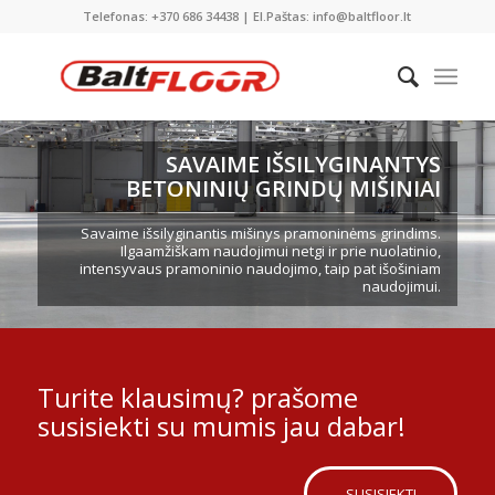
Telefonas: +370 686 34438 | El.Paštas: info@baltfloor.lt
SAVAIME IŠSILYGINANTYS
BETONINIŲ GRINDŲ MIŠINIAI
Savaime išsilyginantis mišinys pramoninėms grindims.
Ilgaamžiškam naudojimui netgi ir prie nuolatinio,
intensyvaus pramoninio naudojimo, taip pat išošiniam
naudojimui.
Turite klausimų? prašome
susisiekti su mumis jau dabar!
SUSISIEKTI