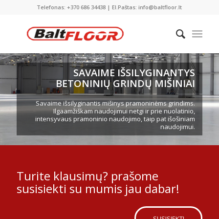
Telefonas: +370 686 34438 | El.Paštas: info@baltfloor.lt
SAVAIME IŠSILYGINANTYS
BETONINIŲ GRINDŲ MIŠINIAI
Savaime išsilyginantis mišinys pramoninėms grindims.
Ilgaamžiškam naudojimui netgi ir prie nuolatinio,
intensyvaus pramoninio naudojimo, taip pat išošiniam
naudojimui.
Turite klausimų? prašome
susisiekti su mumis jau dabar!
SUSISIEKTI