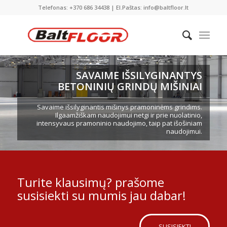
Telefonas: +370 686 34438 | El.Paštas: info@baltfloor.lt
SAVAIME IŠSILYGINANTYS
BETONINIŲ GRINDŲ MIŠINIAI
Savaime išsilyginantis mišinys pramoninėms grindims.
Ilgaamžiškam naudojimui netgi ir prie nuolatinio,
intensyvaus pramoninio naudojimo, taip pat išošiniam
naudojimui.
Turite klausimų? prašome
susisiekti su mumis jau dabar!
SUSISIEKTI