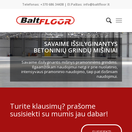
Telefonas: +370 686 34438 | El.Paštas: info@baltfloor.lt
SAVAIME IŠSILYGINANTYS
BETONINIŲ GRINDŲ MIŠINIAI
Savaime išsilyginantis mišinys pramoninėms grindims.
Ilgaamžiškam naudojimui netgi ir prie nuolatinio,
intensyvaus pramoninio naudojimo, taip pat išošiniam
naudojimui.
Turite klausimų? prašome
susisiekti su mumis jau dabar!
SUSISIEKTI