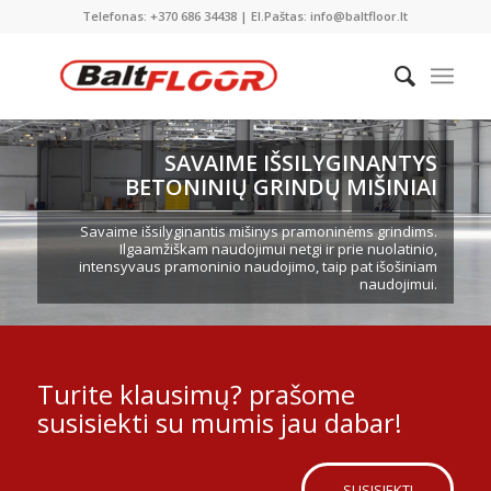
Telefonas: +370 686 34438 | El.Paštas: info@baltfloor.lt
SAVAIME IŠSILYGINANTYS
BETONINIŲ GRINDŲ MIŠINIAI
Savaime išsilyginantis mišinys pramoninėms grindims.
Ilgaamžiškam naudojimui netgi ir prie nuolatinio,
intensyvaus pramoninio naudojimo, taip pat išošiniam
naudojimui.
Turite klausimų? prašome
susisiekti su mumis jau dabar!
SUSISIEKTI