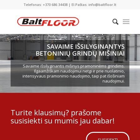
Telefonas: +370 686 34438 | El.Paštas: info@baltfloor.lt
SAVAIME IŠSILYGINANTYS
BETONINIŲ GRINDŲ MIŠINIAI
Savaime išsilyginantis mišinys pramoninėms grindims.
Ilgaamžiškam naudojimui netgi ir prie nuolatinio,
intensyvaus pramoninio naudojimo, taip pat išošiniam
naudojimui.
Turite klausimų? prašome
susisiekti su mumis jau dabar!
SUSISIEKTI