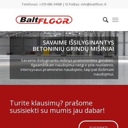
Telefonas: +370 686 34438 | El.Paštas: info@baltfloor.lt
SAVAIME IŠSILYGINANTYS
BETONINIŲ GRINDŲ MIŠINIAI
Savaime išsilyginantis mišinys pramoninėms grindims.
Ilgaamžiškam naudojimui netgi ir prie nuolatinio,
intensyvaus pramoninio naudojimo, taip pat išošiniam
naudojimui.
Turite klausimų? prašome
susisiekti su mumis jau dabar!
SUSISIEKTI