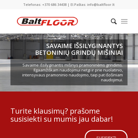
Telefonas: +370 686 34438 | El.Paštas: info@baltfloor.lt
SAVAIME IŠSILYGINANTYS
BETONINIŲ GRINDŲ MIŠINIAI
Savaime išsilyginantis mišinys pramoninėms grindims.
Ilgaamžiškam naudojimui netgi ir prie nuolatinio,
intensyvaus pramoninio naudojimo, taip pat išošiniam
naudojimui.
Turite klausimų? prašome
susisiekti su mumis jau dabar!
SUSISIEKTI