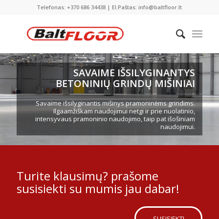
Telefonas: +370 686 34438 | El.Paštas: info@baltfloor.lt
SAVAIME IŠSILYGINANTYS
BETONINIŲ GRINDŲ MIŠINIAI
Savaime išsilyginantis mišinys pramoninėms grindims.
Ilgaamžiškam naudojimui netgi ir prie nuolatinio,
intensyvaus pramoninio naudojimo, taip pat išošiniam
naudojimui.
Turite klausimų? prašome
susisiekti su mumis jau dabar!
SUSISIEKTI