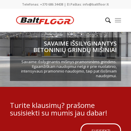
Telefonas: +370 686 34438 | El.Paštas: info@baltfloor.lt
SAVAIME IŠSILYGINANTYS
BETONINIŲ GRINDŲ MIŠINIAI
Savaime išsilyginantis mišinys pramoninėms grindims.
Ilgaamžiškam naudojimui netgi ir prie nuolatinio,
intensyvaus pramoninio naudojimo, taip pat išošiniam
naudojimui.
Turite klausimų? prašome
susisiekti su mumis jau dabar!
SUSISIEKTI