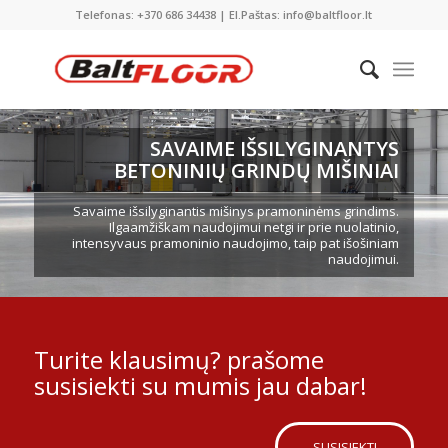
Telefonas: +370 686 34438 | El.Paštas: info@baltfloor.lt
SAVAIME IŠSILYGINANTYS
BETONINIŲ GRINDŲ MIŠINIAI
Savaime išsilyginantis mišinys pramoninėms grindims.
Ilgaamžiškam naudojimui netgi ir prie nuolatinio,
intensyvaus pramoninio naudojimo, taip pat išošiniam
naudojimui.
Turite klausimų? prašome
susisiekti su mumis jau dabar!
SUSISIEKTI