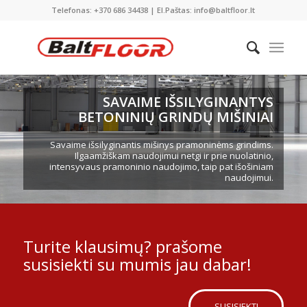
Telefonas: +370 686 34438 | El.Paštas: info@baltfloor.lt
SAVAIME IŠSILYGINANTYS
BETONINIŲ GRINDŲ MIŠINIAI
Savaime išsilyginantis mišinys pramoninėms grindims.
Ilgaamžiškam naudojimui netgi ir prie nuolatinio,
intensyvaus pramoninio naudojimo, taip pat išošiniam
naudojimui.
Turite klausimų? prašome
susisiekti su mumis jau dabar!
SUSISIEKTI