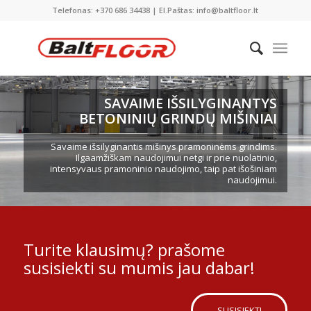
Telefonas: +370 686 34438 | El.Paštas: info@baltfloor.lt
SAVAIME IŠSILYGINANTYS
BETONINIŲ GRINDŲ MIŠINIAI
Savaime išsilyginantis mišinys pramoninėms grindims.
Ilgaamžiškam naudojimui netgi ir prie nuolatinio,
intensyvaus pramoninio naudojimo, taip pat išošiniam
naudojimui.
Turite klausimų? prašome
susisiekti su mumis jau dabar!
SUSISIEKTI