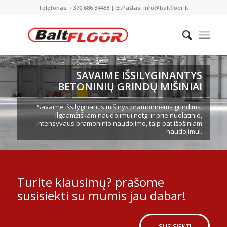
Telefonas: +370 686 34438 | El.Paštas: info@baltfloor.lt
SAVAIME IŠSILYGINANTYS
BETONINIŲ GRINDŲ MIŠINIAI
Savaime išsilyginantis mišinys pramoninėms grindims.
Ilgaamžiškam naudojimui netgi ir prie nuolatinio,
intensyvaus pramoninio naudojimo, taip pat išošiniam
naudojimui.
Turite klausimų? prašome
susisiekti su mumis jau dabar!
SUSISIEKTI