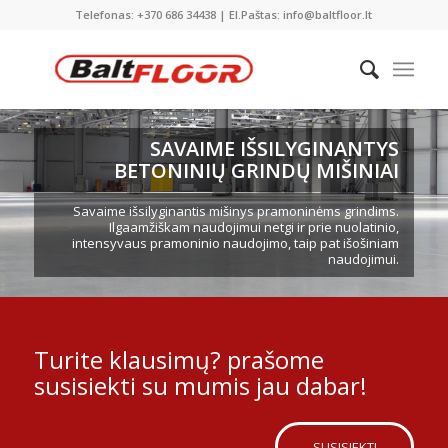
Telefonas: +370 686 34438 | El.Paštas: info@baltfloor.lt
SAVAIME IŠSILYGINANTYS
BETONINIŲ GRINDŲ MIŠINIAI
Savaime išsilyginantis mišinys pramoninėms grindims.
Ilgaamžiškam naudojimui netgi ir prie nuolatinio,
intensyvaus pramoninio naudojimo, taip pat išošiniam
naudojimui.
Turite klausimų? prašome
susisiekti su mumis jau dabar!
SUSISIEKTI