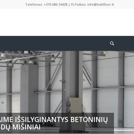
Telefonas: +370 686 34438 | El.Paštas: info@baltfloor.lt
IME IŠSILYGINANTYS BETONINIŲ
DŲ MIŠINIAI