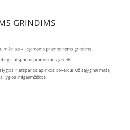
OMS GRINDIMS
ndų mišiniais – liejamoms pramoninėms grindims.
atingai atsparias pramonines grindis.
i lygios ir atsparios aplinkos poveikiui. Už sąlyginai mažą
 lygios ir ilgaamžiškos.