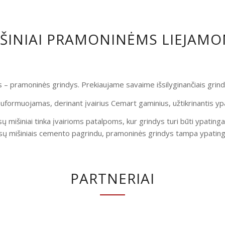
IŠINIAI PRAMONINĖMS LIEJAM
is – pramoninės grindys. Prekiaujame savaime išsilyginančiais gri
uformuojamas, derinant įvairius Cemart gaminius, užtikrinantis yp
ų mišiniai tinka įvairioms patalpoms, kur grindys turi būti ypatinga
ų mišiniais cemento pagrindu, pramoninės grindys tampa ypatingai
PARTNERIAI