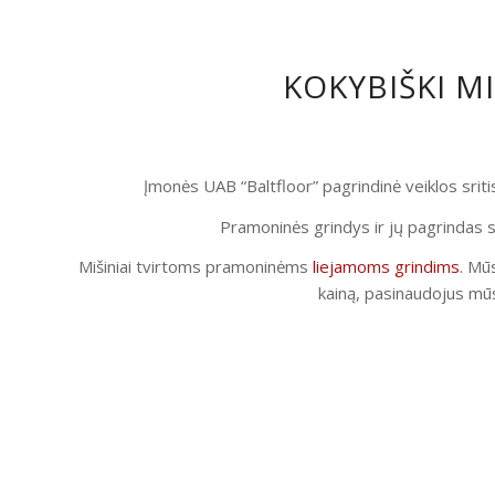
KOKYBIŠKI M
Įmonės UAB “Baltfloor” pagrindinė veiklos srit
Pramoninės grindys ir jų pagrindas s
Mišiniai tvirtoms pramoninėms
liejamoms grindims
. Mūs
kainą, pasinaudojus mūs