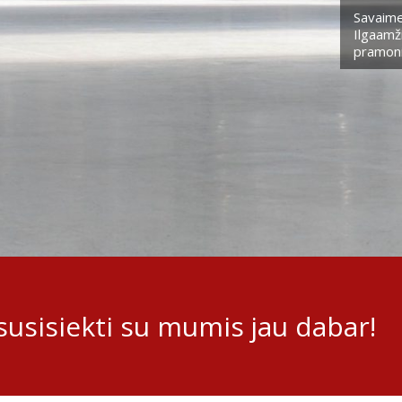
Savaime
Ilgaamži
pramoni
usisiekti su mumis jau dabar!