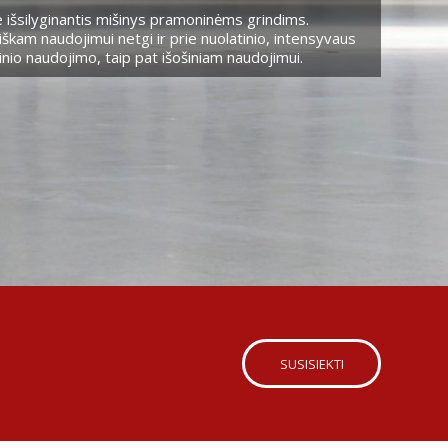
 išsilyginantis mišinys pramoninėms grindims.
škam naudojimui netgi ir prie nuolatinio, intensyvaus
nio naudojimo, taip pat išošiniam naudojimui.
SUSISIEKTI