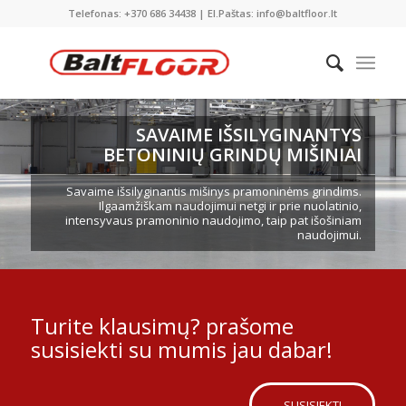
Telefonas: +370 686 34438 | El.Paštas: info@baltfloor.lt
SAVAIME IŠSILYGINANTYS
BETONINIŲ GRINDŲ MIŠINIAI
Savaime išsilyginantis mišinys pramoninėms grindims.
Ilgaamžiškam naudojimui netgi ir prie nuolatinio,
intensyvaus pramoninio naudojimo, taip pat išošiniam
naudojimui.
Turite klausimų? prašome
susisiekti su mumis jau dabar!
SUSISIEKTI