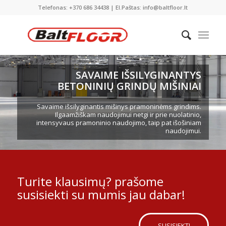
Telefonas: +370 686 34438 | El.Paštas: info@baltfloor.lt
SAVAIME IŠSILYGINANTYS
BETONINIŲ GRINDŲ MIŠINIAI
Savaime išsilyginantis mišinys pramoninėms grindims.
Ilgaamžiškam naudojimui netgi ir prie nuolatinio,
intensyvaus pramoninio naudojimo, taip pat išošiniam
naudojimui.
Turite klausimų? prašome
susisiekti su mumis jau dabar!
SUSISIEKTI