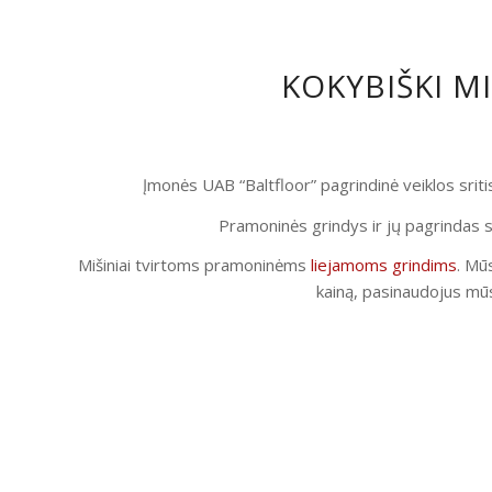
KOKYBIŠKI M
Įmonės UAB “Baltfloor” pagrindinė veiklos srit
Pramoninės grindys ir jų pagrindas s
Mišiniai tvirtoms pramoninėms
liejamoms grindims
. Mūs
kainą, pasinaudojus mūs