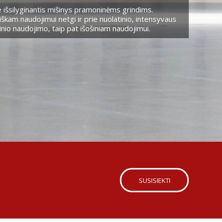
 išsilyginantis mišinys pramoninėms grindims.
škam naudojimui netgi ir prie nuolatinio, intensyvaus
nio naudojimo, taip pat išošiniam naudojimui.
SUSISIEKTI