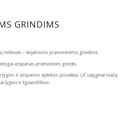
OMS GRINDIMS
ndų mišiniais – liejamoms pramoninėms grindims.
atingai atsparias pramonines grindis.
i lygios ir atsparios aplinkos poveikiui. Už sąlyginai mažą
 lygios ir ilgaamžiškos.