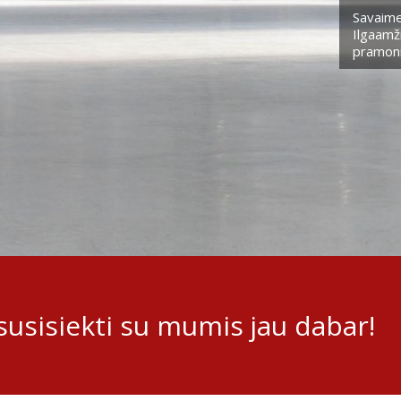
Savaime
Ilgaamži
pramoni
usisiekti su mumis jau dabar!