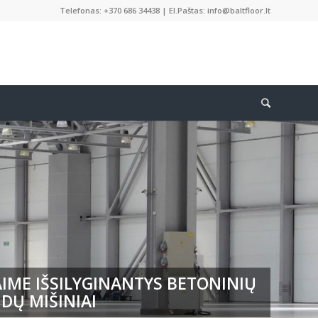
Telefonas: +370 686 34438 | El.Paštas: info@baltfloor.lt
IME IŠSILYGINANTYS BETONINIŲ
DŲ MIŠINIAI