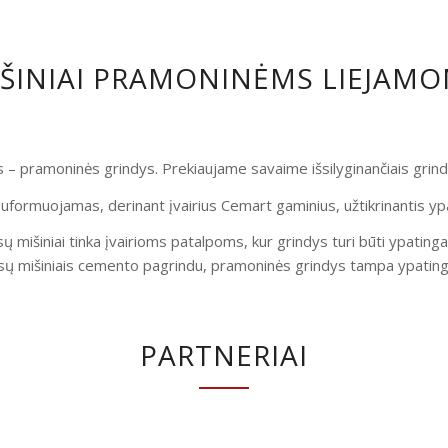
IŠINIAI PRAMONINĖMS LIEJAM
is – pramoninės grindys. Prekiaujame savaime išsilyginančiais gri
uformuojamas, derinant įvairius Cemart gaminius, užtikrinantis yp
ų mišiniai tinka įvairioms patalpoms, kur grindys turi būti ypatinga
ų mišiniais cemento pagrindu, pramoninės grindys tampa ypatingai
PARTNERIAI