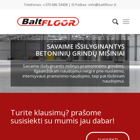
Telefonas: +370 686 34438 | El.Paštas: info@baltfloor.lt
SAVAIME IŠSILYGINANTYS
BETONINIŲ GRINDŲ MIŠINIAI
Savaime išsilyginantis mišinys pramoninėms grindims.
Ilgaamžiškam naudojimui netgi ir prie nuolatinio,
intensyvaus pramoninio naudojimo, taip pat išošiniam
naudojimui.
Turite klausimų? prašome
susisiekti su mumis jau dabar!
SUSISIEKTI