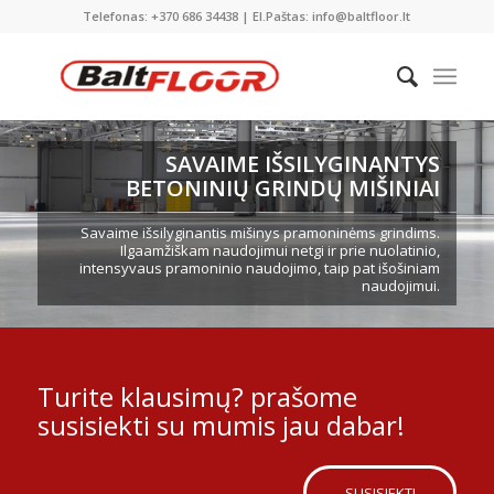
Telefonas: +370 686 34438 | El.Paštas: info@baltfloor.lt
SAVAIME IŠSILYGINANTYS
BETONINIŲ GRINDŲ MIŠINIAI
Savaime išsilyginantis mišinys pramoninėms grindims.
Ilgaamžiškam naudojimui netgi ir prie nuolatinio,
intensyvaus pramoninio naudojimo, taip pat išošiniam
naudojimui.
Turite klausimų? prašome
susisiekti su mumis jau dabar!
SUSISIEKTI