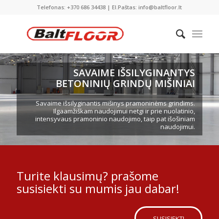
Telefonas: +370 686 34438 | El.Paštas: info@baltfloor.lt
SAVAIME IŠSILYGINANTYS
BETONINIŲ GRINDŲ MIŠINIAI
Savaime išsilyginantis mišinys pramoninėms grindims.
Ilgaamžiškam naudojimui netgi ir prie nuolatinio,
intensyvaus pramoninio naudojimo, taip pat išošiniam
naudojimui.
Turite klausimų? prašome
susisiekti su mumis jau dabar!
SUSISIEKTI