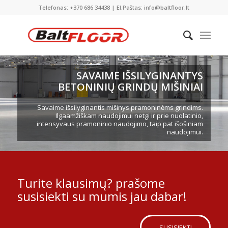
Telefonas: +370 686 34438 | El.Paštas: info@baltfloor.lt
SAVAIME IŠSILYGINANTYS
BETONINIŲ GRINDŲ MIŠINIAI
Savaime išsilyginantis mišinys pramoninėms grindims.
Ilgaamžiškam naudojimui netgi ir prie nuolatinio,
intensyvaus pramoninio naudojimo, taip pat išošiniam
naudojimui.
Turite klausimų? prašome
susisiekti su mumis jau dabar!
SUSISIEKTI