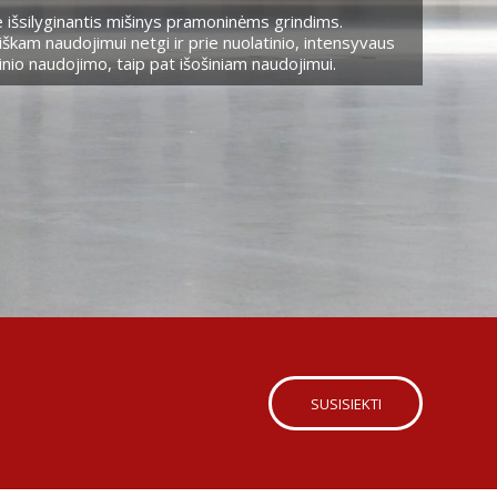
 išsilyginantis mišinys pramoninėms grindims.
škam naudojimui netgi ir prie nuolatinio, intensyvaus
nio naudojimo, taip pat išošiniam naudojimui.
SUSISIEKTI