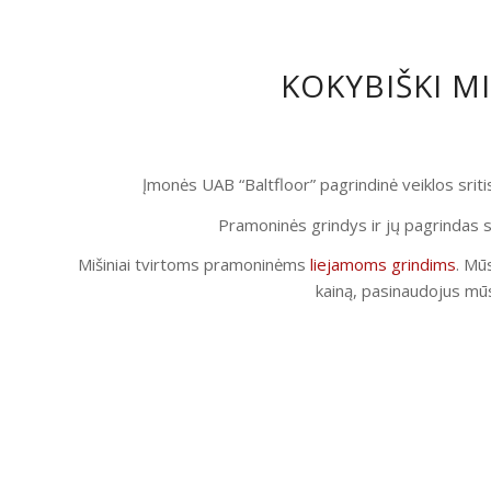
KOKYBIŠKI M
Įmonės UAB “Baltfloor” pagrindinė veiklos srit
Pramoninės grindys ir jų pagrindas s
Mišiniai tvirtoms pramoninėms
liejamoms grindims
. Mūs
kainą, pasinaudojus mūs