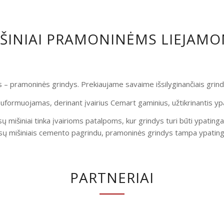
IŠINIAI PRAMONINĖMS LIEJAM
is – pramoninės grindys. Prekiaujame savaime išsilyginančiais gri
uformuojamas, derinant įvairius Cemart gaminius, užtikrinantis yp
ų mišiniai tinka įvairioms patalpoms, kur grindys turi būti ypatinga
ų mišiniais cemento pagrindu, pramoninės grindys tampa ypatingai
PARTNERIAI