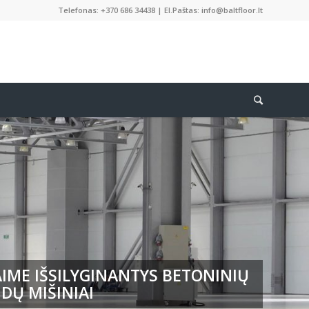
Telefonas: +370 686 34438 | El.Paštas: info@baltfloor.lt
IME IŠSILYGINANTYS BETONINIŲ
DŲ MIŠINIAI