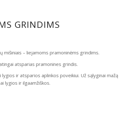
OMS GRINDIMS
ndų mišiniais – liejamoms pramoninėms grindims.
atingai atsparias pramonines grindis.
i lygios ir atsparios aplinkos poveikiui. Už sąlyginai mažą
 lygios ir ilgaamžiškos.