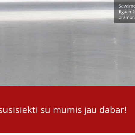
Savaime
Ilgaamži
pramoni
usisiekti su mumis jau dabar!