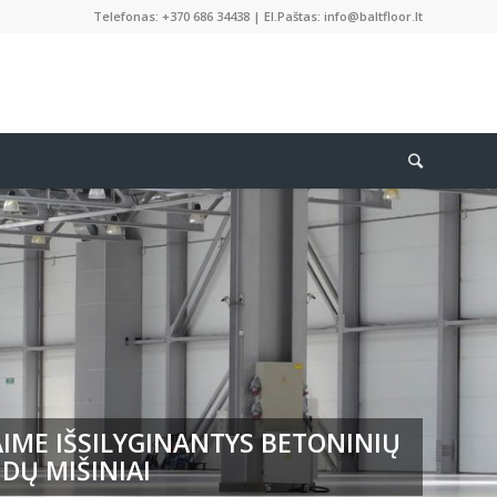
Telefonas: +370 686 34438 | El.Paštas: info@baltfloor.lt
IME IŠSILYGINANTYS BETONINIŲ
DŲ MIŠINIAI