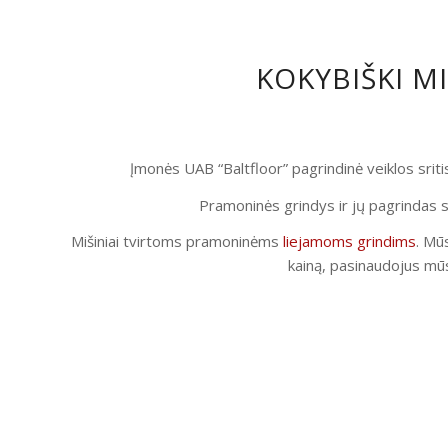
KOKYBIŠKI M
Įmonės UAB “Baltfloor” pagrindinė veiklos srit
Pramoninės grindys ir jų pagrindas s
Mišiniai tvirtoms pramoninėms
liejamoms grindims
. Mūs
kainą, pasinaudojus mūs