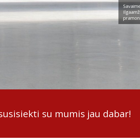
Savaime
Ilgaamži
pramoni
usisiekti su mumis jau dabar!