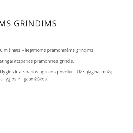
OMS GRINDIMS
ndų mišiniais – liejamoms pramoninėms grindims.
atingai atsparias pramonines grindis.
i lygios ir atsparios aplinkos poveikiui. Už sąlyginai mažą
 lygios ir ilgaamžiškos.