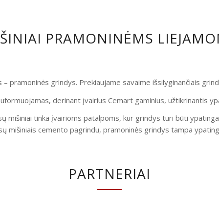
IŠINIAI PRAMONINĖMS LIEJAM
is – pramoninės grindys. Prekiaujame savaime išsilyginančiais gri
uformuojamas, derinant įvairius Cemart gaminius, užtikrinantis yp
ų mišiniai tinka įvairioms patalpoms, kur grindys turi būti ypatinga
ų mišiniais cemento pagrindu, pramoninės grindys tampa ypatingai
PARTNERIAI