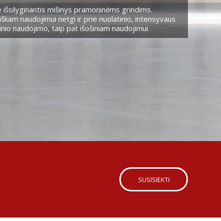
 išsilyginantis mišinys pramoninėms grindims.
škam naudojimui netgi ir prie nuolatinio, intensyvaus
nio naudojimo, taip pat išošiniam naudojimui.
SUSISIEKTI