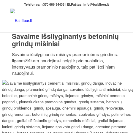
Telefonas: +370 686 34438 | El.Paštas: info@baltfloor.lt
Savaime išsilyginantys betoninių
grindų mišiniai
Savaime išsilyginantis mišinys pramoninėms grindims.
Ilgaamžiškam naudojimui netgi ir prie nuolatinio,
intensyvaus pramoninio naudojimo, taip pat išošiniam
naudojimui.