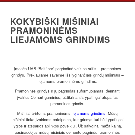
KOKYBIŠKI MIŠINIAI
PRAMONINĖMS
LIEJAMOMS GRINDIMS
Įmonės UAB “Baltfloor” pagrindinė veiklos sritis – pramoninės
grindys. Prekiaujame savaime išsilyginančiais grindų mišiniais –
liejamoms pramoninėms grindims.
Pramoninės grindys ir jų pagrindas suformuojamas, derinant
įvairius Cemart gaminius, užtikrinantis ypatingai atsparias
pramonines grindis.
Mišiniai tvirtoms pramoninėms
liejamoms grindims
. Mūsų
mišiniai tinka įvairioms patalpoms, kur grindys turi būti ypatingai
lygios ir atsparios aplinkos poveikiui. Už sąlyginai mažą kainą,
pasinaudojus mūsų mišiniais cemento pagrindu, pramoninės