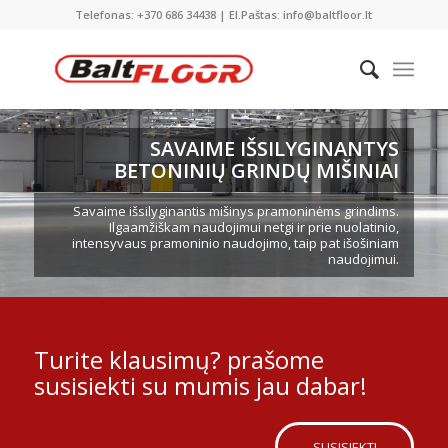
Telefonas: +370 686 34438 | El.Paštas: info@baltfloor.lt
SAVAIME IŠSILYGINANTYS
BETONINIŲ GRINDŲ MIŠINIAI
Savaime išsilyginantis mišinys pramoninėms grindims.
Ilgaamžiškam naudojimui netgi ir prie nuolatinio,
intensyvaus pramoninio naudojimo, taip pat išošiniam
naudojimui.
Turite klausimų? prašome
susisiekti su mumis jau dabar!
SUSISIEKTI