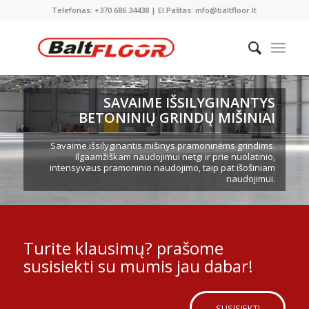
Telefonas: +370 686 34438 | El.Paštas: info@baltfloor.lt
SAVAIME IŠSILYGINANTYS
BETONINIŲ GRINDŲ MIŠINIAI
Savaime išsilyginantis mišinys pramoninėms grindims.
Ilgaamžiškam naudojimui netgi ir prie nuolatinio,
intensyvaus pramoninio naudojimo, taip pat išošiniam
naudojimui.
Turite klausimų? prašome
susisiekti su mumis jau dabar!
SUSISIEKTI